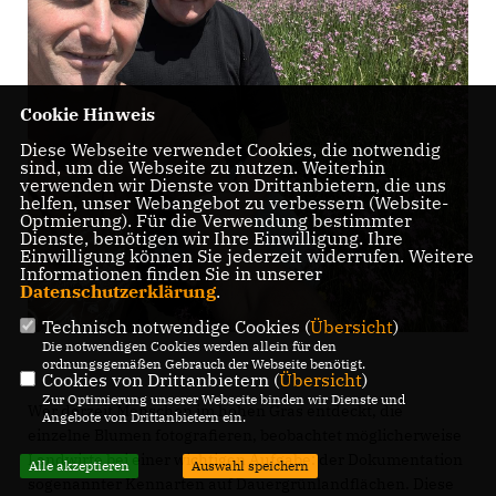
Cookie Hinweis
Diese Webseite verwendet Cookies, die notwendig
sind, um die Webseite zu nutzen. Weiterhin
verwenden wir Dienste von Drittanbietern, die uns
helfen, unser Webangebot zu verbessern (Website-
Optmierung). Für die Verwendung bestimmter
Dienste, benötigen wir Ihre Einwilligung. Ihre
Einwilligung können Sie jederzeit widerrufen. Weitere
Informationen finden Sie in unserer
Datenschutzerklärung
.
Technisch notwendige Cookies (
Übersicht
)
Die notwendigen Cookies werden allein für den
ordnungsgemäßen Gebrauch der Webseite benötigt.
Cookies von Drittanbietern (
Übersicht
)
Zur Optimierung unserer Webseite binden wir Dienste und
Wer derzeit Menschen im hohen Gras entdeckt, die
Angebote von Drittanbietern ein.
einzelne Blumen fotografieren, beobachtet möglicherweise
Landwirte bei einer wichtigen Aufgabe: der Dokumentation
Alle akzeptieren
Auswahl speichern
sogenannter Kennarten auf Dauergrünlandflächen. Diese