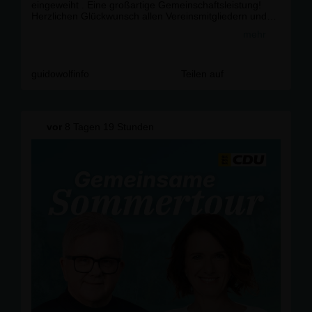
eingeweiht . Eine großartige Gemeinschaftsleistung!
Herzlichen Glückwunsch allen Vereinsmitgliedern und
aktiven Helferinnen und Helfern um den Vorsitzenden
mehr
Dominik Schuhmacher! 👍👏🚀
#
tvspaichingen
#
vereinsgel
ände #
ehrenamt
#
neuesgel
ände #
danke
guidowolfinfo
Teilen auf
vor
8 Tagen 19 Stunden