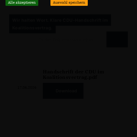
Alle akzeptieren
Auswahl speichern
Wir halten Wort. Klare CDU-Handschrift im
Koalitionsvertrag.
Handschrift der CDU im
Koalitionsvertrag.pdf
17.06.2026
Download