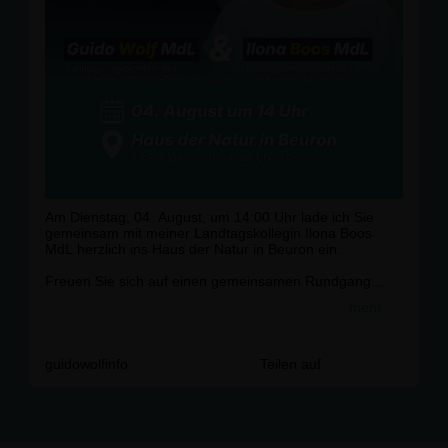
Am Dienstag, 04. August, um 14:00 Uhr lade ich Sie
gemeinsam mit meiner Landtagskollegin Ilona Boos
MdL herzlich ins Haus der Natur in Beuron ein.
Freuen Sie sich auf einen gemeinsamen Rundgang
durch den wunderschönen Naturpark Obere Donau mit
mehr
anschließender Gelegenheit zum persönlichen
Austausch.
🥾 Wichtiger Hinweis: Der Rundgang umfasst etwa 3–4
guidowolfinfo
Teilen auf
Kilometer. Bitte denken Sie daher an festes und
bequemes Schuhwerk.
📍 Treffpunkt: Haus der Natur, Beuron
🗓️ Montag, 04. August | 14:00 Uhr