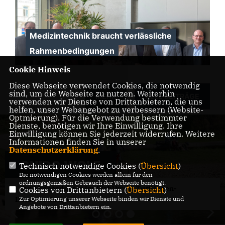
Medizintechnik braucht verlässliche
Rahmenbedingungen
Cookie Hinweis
Diese Webseite verwendet Cookies, die notwendig
sind, um die Webseite zu nutzen. Weiterhin
MEHR
ALLE BEITRÄGE
verwenden wir Dienste von Drittanbietern, die uns
helfen, unser Webangebot zu verbessern (Website-
Optmierung). Für die Verwendung bestimmter
Dienste, benötigen wir Ihre Einwilligung. Ihre
Einwilligung können Sie jederzeit widerrufen. Weitere
Informationen finden Sie in unserer
Datenschutzerklärung
.
GUIDO WOLF
Technisch notwendige Cookies (
Übersicht
)
Die notwendigen Cookies werden allein für den
ordnungsgemäßen Gebrauch der Webseite benötigt.
Ihr Abgeordneter im Wahlkreis Tuttlingen-
Cookies von Drittanbietern (
Übersicht
)
Zur Optimierung unserer Webseite binden wir Dienste und
Donaueschingen
Angebote von Drittanbietern ein.