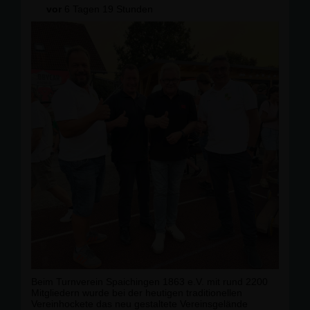
vor
6 Tagen 19 Stunden
📍 15:00 Uhr: Treffpunkt Parkplatz am Skihang Antoni,
Fridingen
🏊 16:00 Uhr: Besuch des Freibades Fridingen
Interessierte sind herzlich eingeladen, uns zu begleiten
und mit uns ins Gespräch zu kommen. Wir freuen uns
auf einen spannenden Nachmittag und viele gute
Begegnungen!
#
sommertour
#
fridingenanderdonau
#
visitdonaubergland
#
steint
äle #
freibadfridingen
Beim Turnverein Spaichingen 1863 e.V. mit rund 2200
Mitgliedern wurde bei der heutigen traditionellen
Vereinhockete das neu gestaltete Vereinsgelände