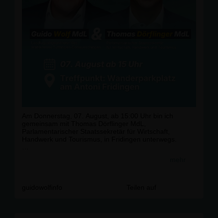
Am Donnerstag, 07. August, ab 15:00 Uhr bin ich
gemeinsam mit Thomas Dörflinger MdL,
Parlamentarischer Staatssekretär für Wirtschaft,
Handwerk und Tourismus, in Fridingen unterwegs.
Zum Auftakt tauschen wir uns mit Walter Knittel von der
mehr
Donaubergland GmbH über den Tourismus in unserer
Region, seine Bedeutung und die weiteren Perspektiven
aus.
guidowolfinfo
Teilen auf
Anschließend besuchen wir das Freibad Fridingen. Dort
informieren wir uns über die geplanten
Sanierungsmaßnahmen und die Zukunft des Freibades.