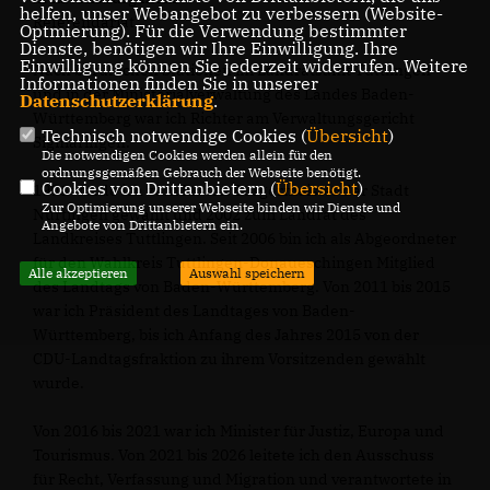
helfen, unser Webangebot zu verbessern (Website-
Referendariat.
Optmierung). Für die Verwendung bestimmter
Dienste, benötigen wir Ihre Einwilligung. Ihre
Einwilligung können Sie jederzeit widerrufen. Weitere
Nach beruflichen Stationen im Landratsamt Tuttlingen
Informationen finden Sie in unserer
und in der Ministerialverwaltung des Landes Baden-
Datenschutzerklärung
.
Württemberg war ich Richter am Verwaltungsgericht
Technisch notwendige Cookies (
Übersicht
)
Sigmaringen.
Die notwendigen Cookies werden allein für den
ordnungsgemäßen Gebrauch der Webseite benötigt.
Cookies von Drittanbietern (
Übersicht
)
1996 wurde ich zum Ersten Bürgermeister der Stadt
Zur Optimierung unserer Webseite binden wir Dienste und
Nürtingen gewählt und 2002 zum Landrat des
Angebote von Drittanbietern ein.
Landkreises Tuttlingen. Seit 2006 bin ich als Abgeordneter
für den Wahlkreis Tuttlingen-Donaueschingen Mitglied
Alle akzeptieren
Auswahl speichern
des Landtags von Baden-Württemberg. Von 2011 bis 2015
war ich Präsident des Landtages von Baden-
Württemberg, bis ich Anfang des Jahres 2015 von der
CDU-Landtagsfraktion zu ihrem Vorsitzenden gewählt
wurde.
Von 2016 bis 2021 war ich Minister für Justiz, Europa und
Tourismus. Von 2021 bis 2026 leitete ich den Ausschuss
für Recht, Verfassung und Migration und verantwortete in