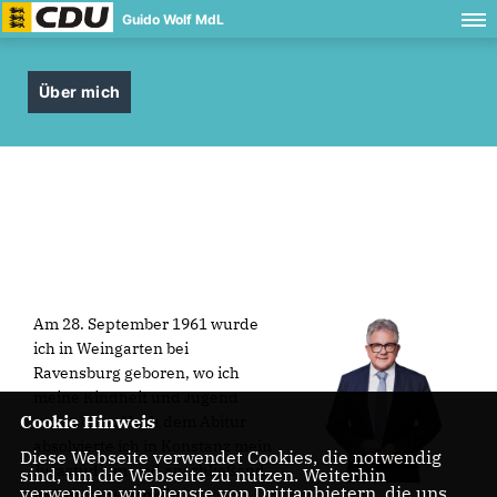
Guido Wolf MdL
Über mich
Am 28. September 1961 wurde
ich in Weingarten bei
Ravensburg geboren, wo ich
meine Kindheit und Jugend
Cookie Hinweis
verbrachte. Nach dem Abitur
absolvierte ich in Konstanz mein
Diese Webseite verwendet Cookies, die notwendig
Jurastudium und anschließend
sind, um die Webseite zu nutzen. Weiterhin
verwenden wir Dienste von Drittanbietern, die uns
in Ravensburg mein