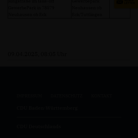
Ringstraße im take-off
Gewerbepark
GewerbePark in 78579
Neuhausen ob
Neuhausen ob Eck
Eck/Tuttlingen
09.04.2025, 08:05 Uhr
IMPRESSUM
DATENSCHUTZ
KONTAKT
CDU Baden-Württemberg
CDU Deutschlands