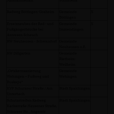
Maßnahmenart
Vorhabens
Radweg Böttingen-Gosheim
Gemeinde
X
Böttingen
Ersatzneubau der Rad- und
Gemeinde
X
Fußgängerbrücke bei
Immendingen
Anwesen Scheuch
RW Neuhausen - Schwandorf
Gemeinde
Neuhausen o.E.
RW Dillgarten
Gemeinde
Rietheim-
Weilheim
Ortskernsanierung
Gemeinde
Wehingen – Fußweg und
Wehingen
Buskaps“
KVP Schurarer Straße / Am
Stadt Spaichingen
Unterbach
Schutzstreifen Radweg
Stadt Spaichingen
Karlsstraße Hausener Straße,
Schuraer Str., Angerstr