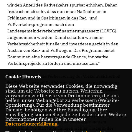
wir den Anteil des Radverkehrs spürbar erhöhen. Daher
freue ich mich sehr, dass nun neue Maßnahmen in
Fridingen und in Spaichingen in das Rad- und
Fußverkehrsprogramm nach dem
Landesgemeindeverkehrsfinanzierungsgesetz (LGVFG)
aufgenommen wurden. Damit schaffen wir mehr
Verkehrssicherheit für alle und investieren gezielt in den
Ausbau von Rad- und Fußwegen. Das Programm bietet
Kommunen eine hervorragende Chance, innovative
Verkehrsprojekte zu fördern und umzusetzen.“
In Fridingen soll die Verbesserung der Verkehrssicherheit
Cookie Hinweis
für Fußgänger und Radfahrer am Ortseingang (Kreuzung
Diese Webseite verwendet Cookies, die notwendig
Tuttlinger Straße/Hohenbergstraße/Zollerstraße) durch
sind, um die Webseite zu nutzen. Weiterhin
verwenden wir Dienste von Drittanbietern, die uns
bedarfsabhängige Lichtzeichenwechselanlage bzw. einen
helfen, unser Webangebot zu verbessern (Website-
Fuß- und Radweg umgesetzt werden.
Optmierung). Für die Verwendung bestimmter
Dienste, benötigen wir Ihre Einwilligung. Ihre
Einwilligung können Sie jederzeit widerrufen. Weitere
Außerdem ist die Maßnahme eines Geh- und Radwegs von
Informationen finden Sie in unserer
Gunningen über Hausen nach Spaichingen neu im
Datenschutzerklärung
.
Programm. Die Stadt Spaichingen ist hier Trägerin des