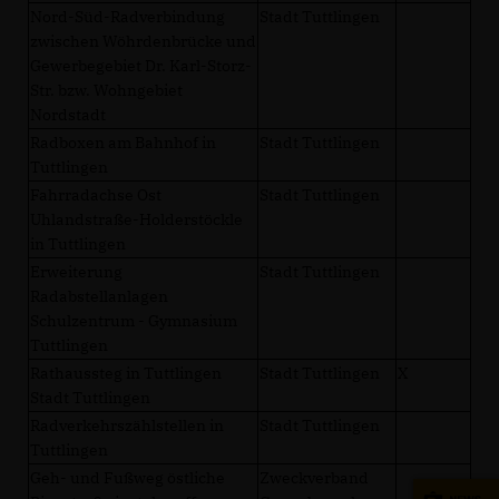
Nord-Süd-Radverbindung
Stadt Tuttlingen
zwischen Wöhrdenbrücke und
Gewerbegebiet Dr. Karl-Storz-
Str. bzw. Wohngebiet
Nordstadt
Radboxen am Bahnhof in
Stadt Tuttlingen
Tuttlingen
Fahrradachse Ost
Stadt Tuttlingen
Uhlandstraße-Holderstöckle
in Tuttlingen
Erweiterung
Stadt Tuttlingen
Radabstellanlagen
Schulzentrum - Gymnasium
Tuttlingen
Rathaussteg in Tuttlingen
Stadt Tuttlingen
X
Stadt Tuttlingen
Radverkehrszählstellen in
Stadt Tuttlingen
Tuttlingen
Geh- und Fußweg östliche
Zweckverband