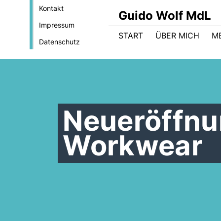
Kontakt
Guido Wolf MdL
Impressum
START
ÜBER MICH
M
Datenschutz
Neueröffn
Workwear