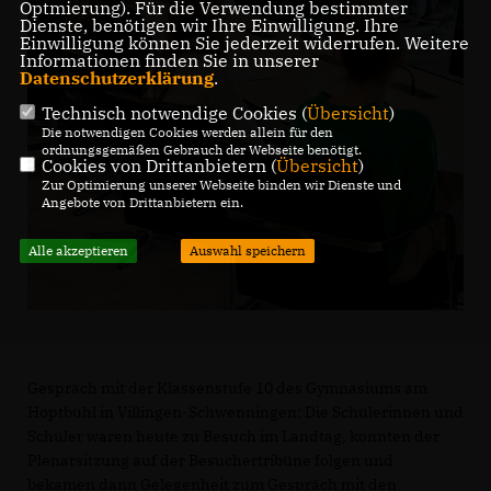
Optmierung). Für die Verwendung bestimmter
Dienste, benötigen wir Ihre Einwilligung. Ihre
Einwilligung können Sie jederzeit widerrufen. Weitere
Informationen finden Sie in unserer
Datenschutzerklärung
.
Technisch notwendige Cookies (
Übersicht
)
Die notwendigen Cookies werden allein für den
ordnungsgemäßen Gebrauch der Webseite benötigt.
Cookies von Drittanbietern (
Übersicht
)
Zur Optimierung unserer Webseite binden wir Dienste und
Angebote von Drittanbietern ein.
Alle akzeptieren
Auswahl speichern
Gespräch mit der Klassenstufe 10 des Gymnasiums am
Hoptbühl in Villingen-Schwenningen: Die Schülerinnen und
Schüler waren heute zu Besuch im Landtag, konnten der
Plenarsitzung auf der Besuchertribüne folgen und
bekamen dann Gelegenheit zum Gespräch mit den