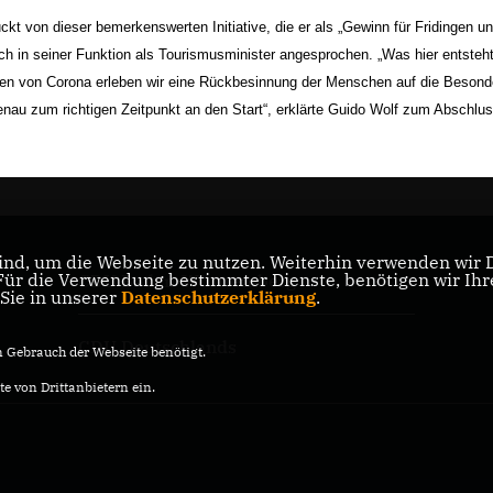
kt von dieser bemerkenswerten Initiative, die er als „Gewinn für Fridingen u
h in seiner Funktion als Tourismusminister angesprochen. „Was hier entsteht
ten von Corona erleben wir eine Rückbesinnung der Menschen auf die Besond
nau zum richtigen Zeitpunkt an den Start“, erklärte Guido Wolf zum Abschlu
nd, um die Webseite zu nutzen. Weiterhin verwenden wir Di
r die Verwendung bestimmter Dienste, benötigen wir Ihre 
CDU Baden-Württemberg
 Sie in unserer
Datenschutzerklärung
.
CDU Deutschlands
Gebrauch der Webseite benötigt.
e von Drittanbietern ein.