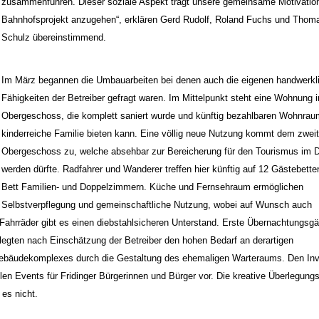
zusammenführen. Dieser soziale Aspekt trägt unsere gemeinsame Motivatio
Bahnhofsprojekt anzugehen“, erklären Gerd Rudolf, Roland Fuchs und Thom
Schulz übereinstimmend.
Im März begannen die Umbauarbeiten bei denen auch die eigenen handwerkl
Fähigkeiten der Betreiber gefragt waren. Im Mittelpunkt steht eine Wohnung 
Obergeschoss, die komplett saniert wurde und künftig bezahlbaren Wohnraum
kinderreiche Familie bieten kann. Eine völlig neue Nutzung kommt dem zwei
Obergeschoss zu, welche absehbar zur Bereicherung für den Tourismus im 
werden dürfte. Radfahrer und Wanderer treffen hier künftig auf 12 Gästebetten
Bett Familien- und Doppelzimmern. Küche und Fernsehraum ermöglichen
Selbstverpflegung und gemeinschaftliche Nutzung, wobei auf Wunsch auch
ahrräder gibt es einen diebstahlsicheren Unterstand. Erste Übernachtungsgä
legten nach Einschätzung der Betreiber den hohen Bedarf an derartigen
Gebäudekomplexes durch die Gestaltung des ehemaligen Warteraums. Den In
en Events für Fridinger Bürgerinnen und Bürger vor. Die kreative Überlegun
es nicht.