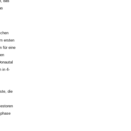
n, das
as
ichen
im ersten
 für eine
ten
Donautal
 in 4-
ste, die
vestoren
gsphase