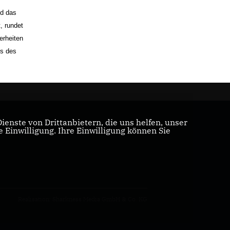
nd das
, rundet
erheiten
ss des
enste von Drittanbietern, die uns helfen, unser
Einwilligung. Ihre Einwilligung können Sie
Realisation: Sharkness Media GmbH & Co. KG