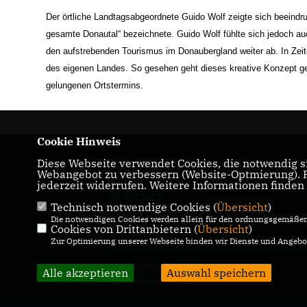
Der örtliche Landtagsabgeordnete Guido Wolf zeigte sich beeindruc
gesamte Donautal“ bezeichnete. Guido Wolf fühlte sich jedoch auc
den aufstrebenden Tourismus im Donaubergland weiter ab. In Zei
des eigenen Landes. So gesehen geht dieses kreative Konzept ge
gelungenen Ortstermins.
Cookie Hinweis
Diese Webseite verwendet Cookies, die notwendig si
Webangebot zu verbessern (Website-Optmierung). Fü
IMPRESSUM
DATENSCHUTZ
jederzeit widerrufen. Weitere Informationen finden
KONTAKT
Technisch notwendige Cookies (
Übersicht
)
Die notwendigen Cookies werden allein für den ordnungsgemäßen 
Cookies von Drittanbietern (
Übersicht
)
Zur Optimierung unserer Webseite binden wir Dienste und Angebot
@2026 Guido Wolf MdL
Alle akzeptieren
Auswahl speichern
Alle Rechte vorbehalten.