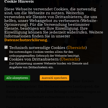
Cookie Hinweis
Diese Webseite verwendet Cookies, die notwendig
sind, um die Webseite zu nutzen. Weiterhin
verwenden wir Dienste von Drittanbietern, die uns
helfen, unser Webangebot zu verbessern (Website-
Optmierung). Für die Verwendung bestimmter
Dienste, benötigen wir Ihre Einwilligung. Ihre
Einwilligung können Sie jederzeit widerrufen. Weitere
Informationen finden Sie in unserer
Datenschutzerklärung
.
Technisch notwendige Cookies (
Übersicht
)
Die notwendigen Cookies werden allein für den
ordnungsgemäßen Gebrauch der Webseite benötigt.
Cookies von Drittanbietern (
Übersicht
)
Zur Optimierung unserer Webseite binden wir Dienste und
Angebote von Drittanbietern ein.
Alle akzeptieren
Auswahl speichern
63. Kreiserntedankfest des Schwarzwald-Baar-Kreises
heute in Brigachtal: Ein Hochamt unserer Landjugend, die
dieses Fest nutzt, um auf ihre Belange und Erwartungen an
Politik und Gesellschaft aufmerksam zu machen.
Gesunde Ernährung, Regionale Produkte, Natur-und