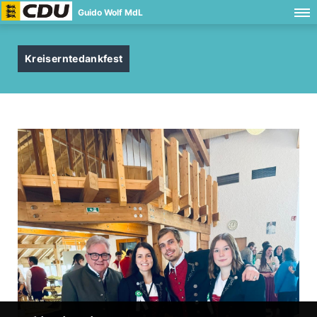
Guido Wolf MdL
Kreiserntedankfest