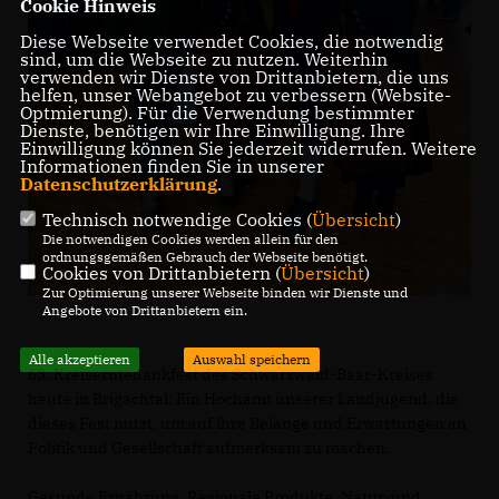
Cookie Hinweis
Diese Webseite verwendet Cookies, die notwendig
sind, um die Webseite zu nutzen. Weiterhin
verwenden wir Dienste von Drittanbietern, die uns
helfen, unser Webangebot zu verbessern (Website-
Optmierung). Für die Verwendung bestimmter
Dienste, benötigen wir Ihre Einwilligung. Ihre
Einwilligung können Sie jederzeit widerrufen. Weitere
Informationen finden Sie in unserer
Datenschutzerklärung
.
Technisch notwendige Cookies (
Übersicht
)
Die notwendigen Cookies werden allein für den
ordnungsgemäßen Gebrauch der Webseite benötigt.
Cookies von Drittanbietern (
Übersicht
)
Zur Optimierung unserer Webseite binden wir Dienste und
Angebote von Drittanbietern ein.
Alle akzeptieren
Auswahl speichern
63. Kreiserntedankfest des Schwarzwald-Baar-Kreises
heute in Brigachtal: Ein Hochamt unserer Landjugend, die
dieses Fest nutzt, um auf ihre Belange und Erwartungen an
Politik und Gesellschaft aufmerksam zu machen.
Gesunde Ernährung, Regionale Produkte, Natur-und