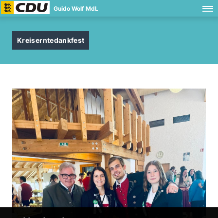
Guido Wolf MdL
Kreiserntedankfest