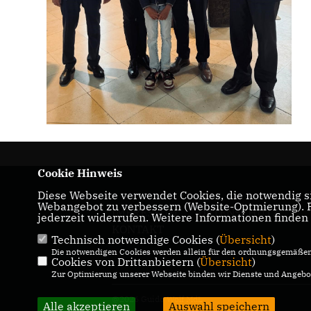
Cookie Hinweis
Diese Webseite verwendet Cookies, die notwendig si
Webangebot zu verbessern (Website-Optmierung). Fü
IMPRESSUM
DATENSCHUTZ
jederzeit widerrufen. Weitere Informationen finden
KONTAKT
Technisch notwendige Cookies (
Übersicht
)
Die notwendigen Cookies werden allein für den ordnungsgemäßen 
Cookies von Drittanbietern (
Übersicht
)
Zur Optimierung unserer Webseite binden wir Dienste und Angebot
@2026 Guido Wolf MdL
Alle akzeptieren
Auswahl speichern