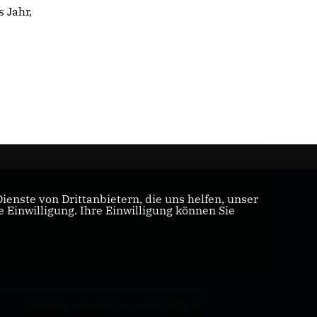
 Jahr,
enste von Drittanbietern, die uns helfen, unser
Einwilligung. Ihre Einwilligung können Sie
Realisation: Sharkness Media GmbH & Co. KG