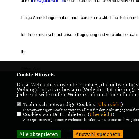
unter
info@guidowolf.info
oder telefonisch unter 07461/9654771 o
Einige Anmeldungen haben mich bereits erreicht. Eine Teilnahmeb
Ich freue mich sehr auf unsere Begegnung und verbleibe bis dahin
Ihr
Guido Wolf
Cookie Hinweis
Diese Webseite verwendet Cookies, die notwendig si
Webangebot zu verbessern (Website-Optmierung). Fü
IMPRESSUM
DATENSCHUTZ
jederzeit widerrufen. Weitere Informationen finden
KONTAKT
Technisch notwendige Cookies (
Übersicht
)
Die notwendigen Cookies werden allein für den ordnungsgemäßen 
Cookies von Drittanbietern (
Übersicht
)
Zur Optimierung unserer Webseite binden wir Dienste und Angebot
@2026 Guido Wolf MdL
Alle akzeptieren
Auswahl speichern
Alle Rechte vorbehalten.