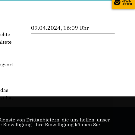
09.04.2024, 16:09 Uhr
ichte
ltete
ngsort
 das
zt hat.
enste von Drittanbietern, die uns helfen, unser
Einwilligung. Ihre Einwilligung können Sie