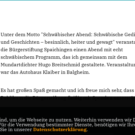
Unter dem Motto "Schwäbischer Abend: Schwäbische Ged
und Geschichten – besinnlich, heiter und gewagt" veransta
die Bürgerstiftung Spaichingen einen Abend mit echt
schwäbischem Programm, das ich gemeinsam mit dem
Mundartdichter Hugo Breitschmid gestaltete. Veranstaltu
war das Autohaus Klaiber in Balgheim.
Es hat großen Spaß gemacht und ich freue mich sehr, dass
Publikum die Bürgerstiftung fleißig mit Spenden unterstüt
nd, um die Webseite zu nutzen. Weiterhin verwenden wir Di
r die Verwendung bestimmter Dienste, benötigen wir Ihre 
CDU Baden-Württemberg
 Sie in unserer
Datenschutzerklärung
.