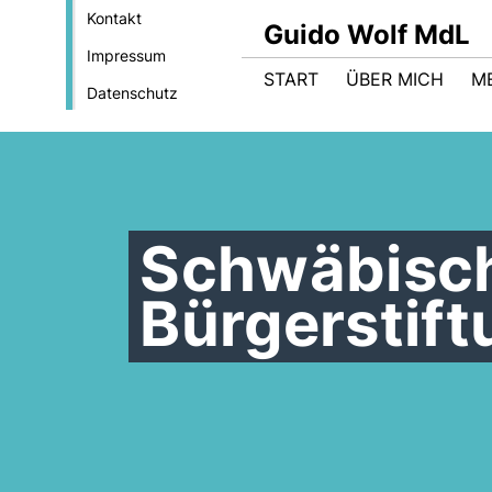
Kontakt
Guido Wolf MdL
Impressum
START
ÜBER MICH
M
Datenschutz
Schwäbisch
Bürgerstif