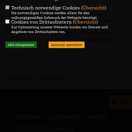
Technisch notwendige Cookies (
Übersicht
)
Die notwendigen Cookies werden allein für den
Heute veranstaltete der Maschinenring Tuttlingen-
ordnungsgemäßen Gebrauch der Webseite benötigt.
Stockack seine Jahreshauptversammlung und ich durfte
Cookies von Drittanbietern (
Übersicht
)
ein Grußwort beitragen. Die Landwirte benötigen nach wie
Zur Optimierung unserer Webseite binden wir Dienste und
Angebote von Drittanbietern ein.
vor unsere politische Unterstützung. Ich habe deutlich
gemacht, dass auf die Reden jetzt auch die Taten folgen
Alle akzeptieren
Auswahl speichern
müssen.
13.03.2024, 15:00 Uhr
IMPRESSUM
DATENSCHUTZ
KONTAKT
CDU Baden-Württemberg