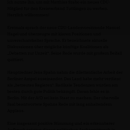
Ich nutzte ihn, um mit Matthias Szabo ein neues CDU-
Mitglied für den Kreisverband Tuttlingen zu werben.
Herzlich willkommen!
Erstmals sprach der neue CDU-Landesvorsitzende Manuel
Hagel und überzeugte mit klaren Positionen und
unverschnörkelter Sprache. Er bezeichnete aktuelle
Diskussionen über mögliche künftige Koalitionen als
Debatten zur Unzeit“. Seine Rede wurde mit großem Beifall
quittiert.
Hauptredner Jens Spahn nahm die dilettantische Arbeit der
Berliner Ampel auseinander. Das Land habe mehr verdient
als „betreutes Regieren“. Radikale Tendenzen würden am
besten durch gute Politik bekämpft. Daran fehle es in
Berlin. Mit der AfD sei kein Staat zu machen. Der übervolle
Saal beantwortete Spahns Rede mit lang anhaltendem
Applaus.
Eine insgesamt positive Stimmung und ein erkennbarer
Aufbruch prägten diesen politischen Aschermittwoch in