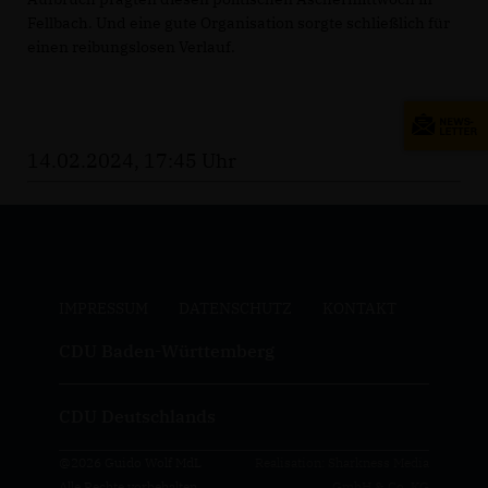
Fellbach. Und eine gute Organisation sorgte schließlich für
einen reibungslosen Verlauf.
14.02.2024, 17:45 Uhr
IMPRESSUM
DATENSCHUTZ
KONTAKT
CDU Baden-Württemberg
CDU Deutschlands
@2026 Guido Wolf MdL
Realisation: Sharkness Media
Alle Rechte vorbehalten.
GmbH & Co. KG