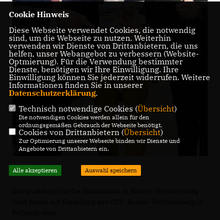
Cookie Hinweis
Diese Webseite verwendet Cookies, die notwendig
sind, um die Webseite zu nutzen. Weiterhin
verwenden wir Dienste von Drittanbietern, die uns
helfen, unser Webangebot zu verbessern (Website-
Optmierung). Für die Verwendung bestimmter
Dienste, benötigen wir Ihre Einwilligung. Ihre
Einwilligung können Sie jederzeit widerrufen. Weitere
Informationen finden Sie in unserer
Datenschutzerklärung
.
Technisch notwendige Cookies (
Übersicht
)
Die notwendigen Cookies werden allein für den
ordnungsgemäßen Gebrauch der Webseite benötigt.
Cookies von Drittanbietern (
Übersicht
)
Zur Optimierung unserer Webseite binden wir Dienste und
Angebote von Drittanbietern ein.
Alle akzeptieren
Auswahl speichern
Der größte politische Stammtisch in Baden-Württemberg
fand heute auf Einladung der CDU-Baden-Württemberg in
Fellbach statt.