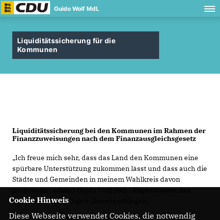
Guido Wolf MdL
Liquiditätssicherung für die
Kommunen
Liquiditätssicherung bei den Kommunen im Rahmen der
Finanzzuweisungen
nach dem Finanzausgleichsgesetz
Ich freue mich sehr, dass das Land den Kommunen eine
spürbare Unterstützung zukommen lässt und dass auch die
Städte und Gemeinden in meinem Wahlkreis davon
profitieren“, erklärt Guido Wolf MdL, Abgeordneter des
Cookie Hinweis
Wahlkreises Tuttlingen-Donaueschingen.
Diese Webseite verwendet Cookies, die notwendig