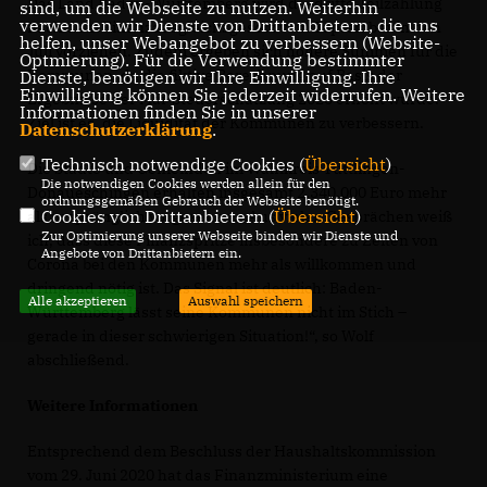
Das Land Baden-Württemberg wird die dritte Teilzahlung
sind, um die Webseite zu nutzen. Weiterhin
verwenden wir Dienste von Drittanbietern, die uns
nach dem Finanzausgleichsgesetz vom September in den
helfen, unser Webangebot zu verbessern (Website-
Juli vorziehen. Zudem ergeben sich höhere Summen für die
Optmierung). Für die Verwendung bestimmter
Kommunen, da die fiktive Berechnung auf Basis der
Dienste, benötigen wir Ihre Einwilligung. Ihre
Einwilligung können Sie jederzeit widerrufen. Weitere
Ergebnisse der Mai-Steuerschätzung 2020 erhöht wurde.
Informationen finden Sie in unserer
Ziel ist es, die Liquidität der Kommunen zu verbessern.
Datenschutzerklärung
.
Technisch notwendige Cookies (
Übersicht
)
Die Städte und Gemeinden im Wahlkreis Tuttlingen-
Die notwendigen Cookies werden allein für den
Donaueschingen erhalten insgesamt 2.340.000 Euro mehr
ordnungsgemäßen Gebrauch der Webseite benötigt.
Cookies von Drittanbietern (
Übersicht
)
als ursprünglich vorgesehen. „Aus vielen Gesprächen weiß
Zur Optimierung unserer Webseite binden wir Dienste und
ich, dass diese Finanzspritze insbesondere zu Zeiten von
Angebote von Drittanbietern ein.
Corona bei den Kommunen mehr als willkommen und
dringend nötig ist. Das Signal ist deutlich: Baden-
Alle akzeptieren
Auswahl speichern
Württemberg lässt seine Kommunen nicht im Stich –
gerade in dieser schwierigen Situation!“, so Wolf
abschließend.
Weitere Informationen
Entsprechend dem Beschluss der Haushaltskommission
vom 29. Juni 2020 hat das Finanzministerium eine