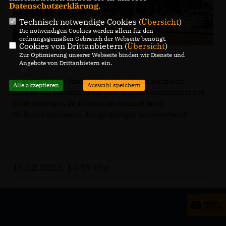
Datenschutzerklärung
.
Technisch notwendige Cookies (
Übersicht
)
Die notwendigen Cookies werden allein für den
ordnungsgemäßen Gebrauch der Webseite benötigt.
Cookies von Drittanbietern (
Übersicht
)
Zur Optimierung unserer Webseite binden wir Dienste und
Angebote von Drittanbietern ein.
In der Geisinger Stadthalle zeigten heute Abend die
Alle akzeptieren
Auswahl speichern
Stadtmusik zusammen mit dem Jugendblasorchester der
Stadt Geisingen ihr Können im Rahmen ihres
Weihnachtskonzerts. Ein großartiger Konzertabend!
16.12.2023, 14:59 Uhr