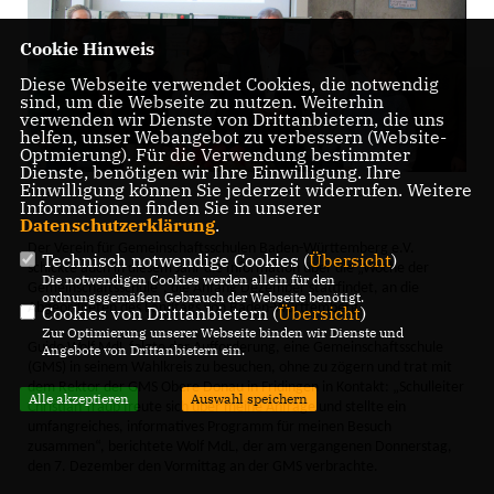
Cookie Hinweis
Diese Webseite verwendet Cookies, die notwendig
sind, um die Webseite zu nutzen. Weiterhin
verwenden wir Dienste von Drittanbietern, die uns
helfen, unser Webangebot zu verbessern (Website-
Optmierung). Für die Verwendung bestimmter
Dienste, benötigen wir Ihre Einwilligung. Ihre
Einwilligung können Sie jederzeit widerrufen. Weitere
Informationen finden Sie in unserer
Datenschutzerklärung
.
Der Verein für Gemeinschaftsschulen Baden-Württemberg e.V.
Technisch notwendige Cookies (
Übersicht
)
schickte auch in diesem Jahr die Information über die „Woche der
Die notwendigen Cookies werden allein für den
Gemeinschaftsschule“, die Anfang Dezember stattfindet, an die
ordnungsgemäßen Gebrauch der Webseite benötigt.
Abgeordneten des Landtags von Baden-Württemberg.
Cookies von Drittanbietern (
Übersicht
)
Zur Optimierung unserer Webseite binden wir Dienste und
Guido Wolf MdL folgte der Aufforderung, eine Gemeinschaftsschule
Angebote von Drittanbietern ein.
(GMS) in seinem Wahlkreis zu besuchen, ohne zu zögern und trat mit
dem Rektor der GMS Obere Donau in Fridingen in Kontakt: „Schulleiter
Alle akzeptieren
Auswahl speichern
Christian Traub freute sich über meine Anfrage und stellte ein
umfangreiches, informatives Programm für meinen Besuch
zusammen“, berichtete Wolf MdL, der am vergangenen Donnerstag,
den 7. Dezember den Vormittag an der GMS verbrachte.