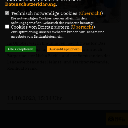
Datenschutzerklärung
.
Technisch notwendige Cookies (
Übersicht
)
Die notwendigen Cookies werden allein für den
ordnungsgemäßen Gebrauch der Webseite benötigt.
Cookies von Drittanbietern (
Übersicht
)
Zur Optimierung unserer Webseite binden wir Dienste und
Angebote von Drittanbietern ein.
Im Oktober war in Bräunlingen mächtig was los: Das
Kreistrachtenfest fand statt. Mit dabei waren auch
Alle akzeptieren
Auswahl speichern
Bürgermeister Micha Bächle und der Vorsitzenden des
Landesverbands der Heimat- und Trachtenverbände,
Reinhold Frank.
14.10.2023, 15:34 Uhr