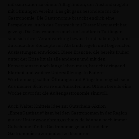
müssen daher zu einem Alltag finden, der Abstandsregeln
mit Öffnungen vereint. Das gilt ganz besonders für die
Gastronomie: Die Gastronomie braucht endlich eine
Perspektive. Auch das Gespräch mit Dieter Marquardt hat
gezeigt: Die Gastronomen auch im Landkreis Tuttlingen
sind sich ihrer Verantwortung bewusst und haben gute und
durchdachte Konzepte mit Abstandsregeln und begrenzten
Auslastungen entwickelt. Diese Branche, die bereits früher
unter der Krise litt als alle anderen und mit den
Konsequenzen noch lange leben muss, braucht dringend
Klarheit und weitere Unterstützung. In Baden-
Württemberg sollten Öffnungen auf Pfingsten möglich sein.
Aus meiner Sicht wäre ein Anlaufen und Öffnen bereits eine
Woche zuvor für die Außengastronomie sinnvoll.
Auch
Walter Knittels
Idee
zur Gutschein-Aktion
EhrenGasthaus“ kam bei den Ga
stronomen in der Region
gu
t an:
Unter
www.ehrengasthaus.de
können noch immer
Gutscheine für die Gastronomie
gekauft
u
nd
der
Gastronomie so zumindest zu kleineren