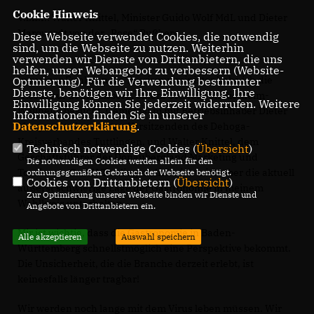
Cookie Hinweis
V.l.n.r.: Walter Knittel, Minister Guido Wolf MdL und Dieter
Marquardt von der „Rose“ Rußberg.
Diese Webseite verwendet Cookies, die notwendig
sind, um die Webseite zu nutzen. Weiterhin
verwenden wir Dienste von Drittanbietern, die uns
helfen, unser Webangebot zu verbessern (Website-
In meiner Funktion als Tourismusminister habe ich die
Optmierung). Für die Verwendung bestimmter
Dienste, benötigen wir Ihre Einwilligung. Ihre
"Rose" auf dem Rußberg, einem Ortsteil von Rietheim-
Einwilligung können Sie jederzeit widerrufen. Weitere
Weilheim besucht. Gemeinsam mit Betriebsinhaber Dieter
Informationen finden Sie in unserer
Datenschutzerklärung
.
Marquardt, dem ersten Vorsitzenden des Dehoga-
Kreisverbandes Tuttlingen, und Walter Knittel, dem
Technisch notwendige Cookies (
Übersicht
)
Geschäftsführer der Donaubergland Marketing und
Die notwendigen Cookies werden allein für den
Tourismus GmbH Tuttlingen, habe ich mich über die aktuell
ordnungsgemäßen Gebrauch der Webseite benötigt.
Cookies von Drittanbietern (
Übersicht
)
äußerst schwierige Lage der Gastronomie in meinem
Zur Optimierung unserer Webseite binden wir Dienste und
Wahlkreis unterhalten.
Angebote von Drittanbietern ein.
Mir ist wichtig, dass die Gastronomie in Baden-
Alle akzeptieren
Auswahl speichern
Württemberg schnellstmöglich eine Perspektive bekommt.
Die Unsicherheit, die die Branche derzeit erlebt, ist
keinesfalls länger tragbar!
Wir werden noch lange mit dem Virus leben müssen. Wir