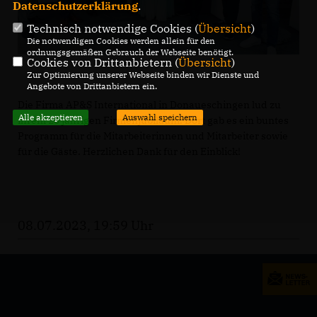
Datenschutzerklärung
.
Technisch notwendige Cookies (
Übersicht
)
Die notwendigen Cookies werden allein für den
ordnungsgemäßen Gebrauch der Webseite benötigt.
Cookies von Drittanbietern (
Übersicht
)
Zur Optimierung unserer Webseite binden wir Dienste und
Angebote von Drittanbietern ein.
Die Firma AP&S International in Donaueschingen lud zu
Alle akzeptieren
Auswahl speichern
ihrem 20 jährigen Firmenjubiläum. Dort gab es ein buntes
Programm für die Mitarbeiterinnen und Mitarbeiter sowie
für die Gäste. Herzlichen Dank für den Einblick!
08.07.2023, 19:59 Uhr