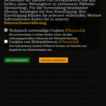
verwenden wir Dienste von Drittanbietern, die uns
helfen, unser Webangebot zu verbessern (Website-
Optmierung). Für die Verwendung bestimmter
Dienste, benötigen wir Ihre Einwilligung. Ihre
Einwilligung können Sie jederzeit widerrufen. Weitere
Informationen finden Sie in unserer
Datenschutzerklärung
.
Technisch notwendige Cookies (
Übersicht
)
Die notwendigen Cookies werden allein für den
ordnungsgemäßen Gebrauch der Webseite benötigt.
Cookies von Drittanbietern (
Übersicht
)
Zur Optimierung unserer Webseite binden wir Dienste und
Angebote von Drittanbietern ein.
Alle akzeptieren
Auswahl speichern
Die Geschwister Egle arbeiten seit Jahren an einem
interessanten Projekt zum Schutz von Feuersalamandern.
Zusammen mit vielen Mitstreiterinnen und Mitstreitern
tragen sie diese an regennassen Tagen über die
vielbefahrene Straße . Aufgrund der einzigartigen Muster
auf der Aussenhaut kennen sie nicht wenige der Tiere aus
mehrfachen „ Transportaktionen“. Für ihr Projekt erzielten
sie beim Regionalwettbewerb „ Jugend forscht“ in der