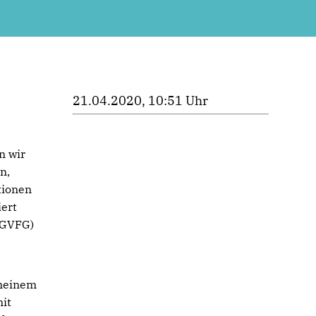
21.04.2020, 10:51 Uhr
n wir
n,
tionen
iert
LGVFG)
 meinem
it