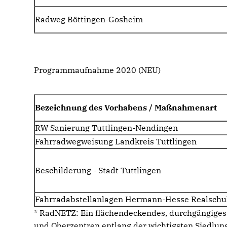
Radweg Böttingen-Gosheim
Programmaufnahme 2020 (NEU)
Bezeichnung des Vorhabens / Maßnahmenart
RW Sanierung Tuttlingen-Nendingen
Fahrradwegweisung Landkreis Tuttlingen
Beschilderung - Stadt Tuttlingen
Fahrradabstellanlagen Hermann-Hesse Realsc
* RadNETZ: Ein flächendeckendes, durchgängiges 
und Oberzentren entlang der wichtigsten Siedlun