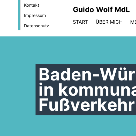
Kontakt
Guido Wolf MdL
Impressum
START
ÜBER MICH
M
Datenschutz
Baden-Würt
in kommuna
Fußverkehr