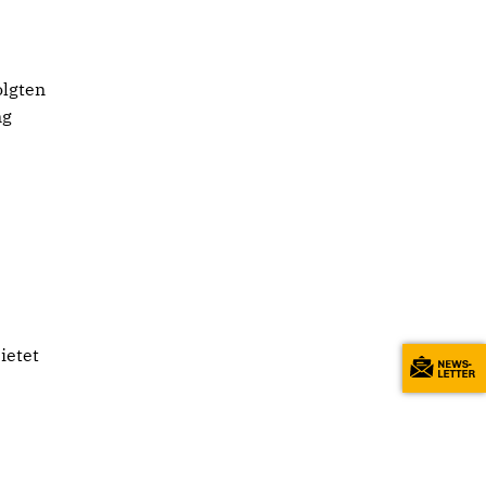
olgten
ng
ietet
m