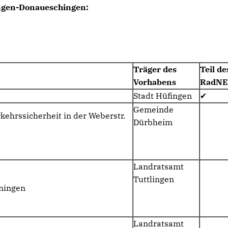
lingen-Donaueschingen:
Träger des
Teil de
Vorhabens
RadNE
Stadt Hüfingen
✔
Gemeinde
ehrssicherheit in der Weberstr.
Dürbheim
Landratsamt
Tuttlingen
ningen
Landratsamt