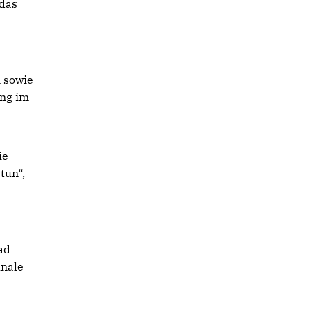
 das
 sowie
ung im
ie
tun“,
ad-
unale