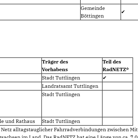
Gemeinde
✔
Böttingen
Träger des
Teil des
Vorhabens
RadNETZ*
Stadt Tuttlingen
✔
Landratsamt Tuttlingen
Stadt Tuttlingen
hule und Rathaus
Stadt Tuttlingen
Netz alltagstauglicher Fahrradverbindungen zwischen Mit
gsachsen im Land. Das RadNETZ hat eine Länge von ca. 7.