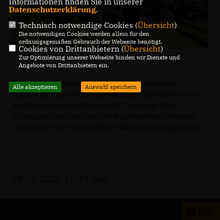
Informationen finden Sie in unserer
Datenschutzerklärung
.
Technisch notwendige Cookies (
Übersicht
)
Die notwendigen Cookies werden allein für den
ordnungsgemäßen Gebrauch der Webseite benötigt.
Cookies von Drittanbietern (
Übersicht
)
Zur Optimierung unserer Webseite binden wir Dienste und
Angebote von Drittanbietern ein.
Trossingen profitiert besonders von der aktuellen
Alle akzeptieren
Auswahl speichern
Förderrunde der Städtebauförderung: 1.300.000 Euro für
das Sanierungsgebiet Löhrstraße. Heute war ich in
Trossingen und habe mich mit Bürgermeisterin Susanne
Irion vor Ort über die aktuellen Maßnahmen ausgetauscht.
28.04.2023, 16:33 Uhr