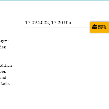
17.09.2022, 17:20 Uhr
ngen:
nden
türlich
bei,
 und
 Leib,