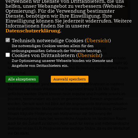
verwenden wir Dienste von Drittanbietern, die uns
helfen, unser Webangebot zu verbessern (Website-
Optmierung). Für die Verwendung bestimmter
Dienste, benötigen wir Ihre Einwilligung. Ihre
Einwilligung können Sie jederzeit widerrufen. Weitere
Informationen finden Sie in unserer
Datenschutzerklärung
.
Technisch notwendige Cookies (
Übersicht
)
Die notwendigen Cookies werden allein für den
Die CDU-Landtagsfraktion hat sich in den Beratungen zum
ordnungsgemäßen Gebrauch der Webseite benötigt.
Doppelhaushalt 2020/2021 aktiv dafür eingesetzt, dass das
Cookies von Drittanbietern (
Übersicht
)
Entwicklungsprogramm Ländlicher Raum erneut gestärkt werden kann.
Zur Optimierung unserer Webseite binden wir Dienste und
Mit einem Mittelaufwuchs von jeweils 15 Millionen Euro auf nunmehr 90
Angebote von Drittanbietern ein.
Millionen Euro heben wir hervor, welche Bedeutung der ländliche Raum
für uns hat.
Alle akzeptieren
Auswahl speichern
Es freut mich daher ganz besonders, dass 70 Maßnahmen in meinem
Wahlkreis mit einem Volumen von insgesamt knapp 3.36 Mio. Euro
gefördert werden. Damit können neue Impulse und Projekte sowohl im
privaten, kommunalen als auch im gewerblichen Bereich angestoßen
werden. Gerade auch mit Blick auf die angespannte Wohnraumsituation
sind die geförderten Maßnahmen hier eine weitere Entlastung. Darüber
hinaus trägt die Förderung von Maßnahmen zur Sicherung der
Grundversorgung dazu bei, wesentliche Angebote im ländlichen Raum
auch für die Zukunft zu sichern. Aber auch für kleine und mittelständische
Betriebe ist das ELR-Programm eine wichtige Stütze, da es die Wirtschaft
vor Ort stärkt.