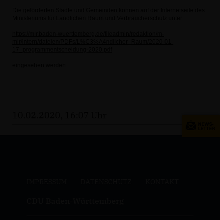
Die geförderten Städte und Gemeinden können auf der Internetseite des
Ministeriums für Ländlichen Raum und Verbraucherschutz unter
https://mlr.baden-wuerttemberg.de/fileadmin/redaktion/m-
mlr/intern/dateien/PDFs/L%C3%A4ndlicher_Raum/2020-01-
17_programmentscheidung-2020.pdf
eingesehen werden.
10.02.2020, 16:07 Uhr
IMPRESSUM
DATENSCHUTZ
KONTAKT
CDU Baden-Württemberg