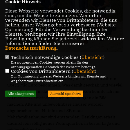
Cookie Hinweis
Diese Webseite verwendet Cookies, die notwendig
sind, um die Webseite zu nutzen. Weiterhin
verwenden wir Dienste von Drittanbietern, die uns
helfen, unser Webangebot zu verbessern (Website-
Optmierung). Für die Verwendung bestimmter
Dienste, benötigen wir Ihre Einwilligung. Ihre
Einwilligung können Sie jederzeit widerrufen. Weitere
Informationen finden Sie in unserer
Datenschutzerklärung
.
Technisch notwendige Cookies (
Übersicht
)
Die notwendigen Cookies werden allein für den
ordnungsgemäßen Gebrauch der Webseite benötigt.
Cookies von Drittanbietern (
Übersicht
)
Die Gemeinde Denkingen hat aus dem
Zur Optimierung unserer Webseite binden wir Dienste und
Landessanierungsprogramm (LSP) in den letzten Jahren
Angebote von Drittanbietern ein.
über 2 Mio Euro bekommen. Was damit geschah und wieviel
neuer Wohnraum dadurch entstand, davon konnte ich mir
Alle akzeptieren
Auswahl speichern
bei meinem Gemeindebesuch in Denkingen ein Bild
machen. Alte und unbewohnbare Häuser wurden
abgebrochen, mit Mitteln des LSP, neue
Mehrfamilienhäuser sind entstanden. Denkingen erhält
dadurch ein völlig neues Wohnquartier, in bester Lage und
mit herrlicher Aussicht.