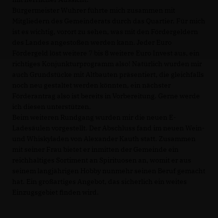
Bürgermeister Wuhrer führte mich zusammen mit
Mitgliedern des Gemeinderats durch das Quartier. Für mich
ist es wichtig, vorort zu sehen, was mit den Fördergeldern
des Landes angestoßen werden kann. Jeder Euro
Fördergeld löst weitere 7 bis 8 weitere Euro Invest aus, ein
richtiges Konjunkturprogramm also! Natürlich wurden mir
auch Grundstücke mit Altbauten präsentiert, die gleichfalls
noch neu gestaltet werden könnten, ein nächster
Förderantrag also ist bereits in Vorbereitung. Gerne werde
ich diesen unterstützen.
Beim weiteren Rundgang wurden mir die neuen E-
Ladesäulen vorgestellt. Der Abschluss fand im neuen Wein-
und Whiskyladen von Alexander Kauth statt. Zusammen
mit seiner Frau bietet er inmitten der Gemeinde ein
reichhaltiges Sortiment an Spirituosen an, womit er aus
seinem langjährigen Hobby nunmehr seinen Beruf gemacht
hat. Ein großartiges Angebot, das sicherlich ein weites
Einzugsgebiet finden wird.