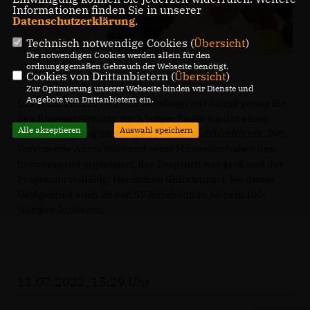
Informationen finden Sie in unserer
Datenschutzerklärung
.
Technisch notwendige Cookies (
Übersicht
)
Die notwendigen Cookies werden allein für den
ordnungsgemäßen Gebrauch der Webseite benötigt.
Cookies von Drittanbietern (
Übersicht
)
Zur Optimierung unserer Webseite binden wir Dienste und
Angebote von Drittanbietern ein.
Das Jubiläum 100 Jahre SV Bubsheim war Grund genug für
den Kreisseniorenrat, nach langer Pause wieder einen
Alle akzeptieren
Auswahl speichern
Kreisseniorentag im dortigen Festzelt durchzuführen. Der
Vorsitzende Anton Stier und seine Mitstreiter haben das
hervorragend organisiert, der Zuspruch war groß und das
Programm vielfältig! Herzlichen Glückwunsch bei dieser
Gelegenheit auch an den SV Bubsheim zu seinem 100-
jährigen Jubiläum!
11.07.2022, 15:29 Uhr