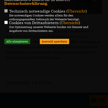
Datenschutzerklärung
.
Technisch notwendige Cookies (
Übersicht
)
Die notwendigen Cookies werden allein für den
ordnungsgemäßen Gebrauch der Webseite benötigt.
Cookies von Drittanbietern (
Übersicht
)
Zur Optimierung unserer Webseite binden wir Dienste und
Heute Abend habe ich mich mit der MIT Südbaden und
Angebote von Drittanbietern ein.
deren Bezirksvorsitzende Ruth Baumann zu einem
Austausch in der Rothaus Brauerei getroffen. Dabei ging es
Alle akzeptieren
Auswahl speichern
unter anderem um die aktuelle Lage und die Zukunft des
Mittelstands in Deutschland. Ein spannendes Gespräch -
vielen Dank an die MIT Südbaden.
30.06.2022, 14:15 Uhr