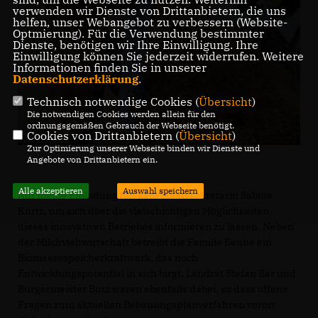
verwenden wir Dienste von Drittanbietern, die uns
helfen, unser Webangebot zu verbessern (Website-
Optmierung). Für die Verwendung bestimmter
Dienste, benötigen wir Ihre Einwilligung. Ihre
Einwilligung können Sie jederzeit widerrufen. Weitere
Informationen finden Sie in unserer
Datenschutzerklärung
.
Technisch notwendige Cookies (
Übersicht
)
Die notwendigen Cookies werden allein für den
ordnungsgemäßen Gebrauch der Webseite benötigt.
Cookies von Drittanbietern (
Übersicht
)
Zur Optimierung unserer Webseite binden wir Dienste und
Angebote von Drittanbietern ein.
Alle akzeptieren
Auswahl speichern
Auf meine Einladung hin kam Staatssekretärin Sabine
Kurtz, um sich über die vielschichtigen Möglichkeiten
dieses innovativen Betriebes informieren zu lassen. Neben
der Milchviehwirtschaft betreibt die Familie Benne ein
Biomassespeicherkraftwerk, das noch
Entwicklungspotential in sich birgt. Landrat Stefan Bär und
Bürgermeister Butz waren ebenfalls dabei, so dass offene
Fragen zum aktuellen Bebauungsplanverfahren vorort