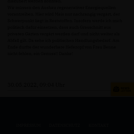
diskutiert werden konnten.
Wir müssen den Ausbau regenerativer Energiequellen
vorantreiben. Hier wird Mais nur nachrangig vergärt, der
Schwerpunkt liegt in Reststoffen. Insofern werde ich mich
politisch dafür einsetzen, dass auch Grasschnitt aus
privaten Gärten vergärt werden darf und nicht weiter als
Abfall gilt. Da sehe ich politischen Handlungsbedarf. Am
Ende durfte der wunderbare Hefezopf von Frau Benne
nicht fehlen, ein Genuss!! Danke!
30.05.2022, 09:04 Uhr
IMPRESSUM
DATENSCHUTZ
KONTAKT