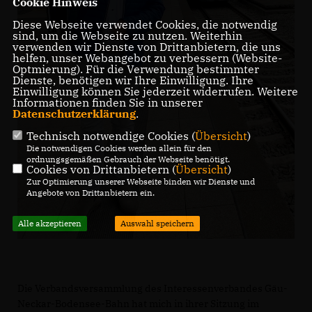
Cookie Hinweis
Diese Webseite verwendet Cookies, die notwendig
sind, um die Webseite zu nutzen. Weiterhin
verwenden wir Dienste von Drittanbietern, die uns
helfen, unser Webangebot zu verbessern (Website-
Optmierung). Für die Verwendung bestimmter
Dienste, benötigen wir Ihre Einwilligung. Ihre
Einwilligung können Sie jederzeit widerrufen. Weitere
Informationen finden Sie in unserer
Datenschutzerklärung
.
Technisch notwendige Cookies (
Übersicht
)
Die notwendigen Cookies werden allein für den
ordnungsgemäßen Gebrauch der Webseite benötigt.
Cookies von Drittanbietern (
Übersicht
)
Zur Optimierung unserer Webseite binden wir Dienste und
Angebote von Drittanbietern ein.
Alle akzeptieren
Auswahl speichern
Die Verbandsversammlung des Interessenverbandes Gäu-
Neckar-Bodensee-Bahn hat mich in ihrer Sitzung im