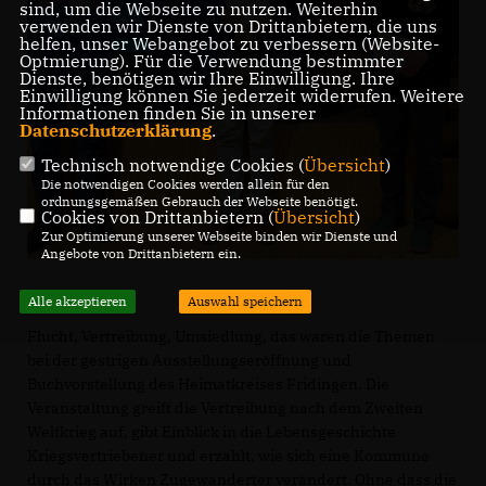
sind, um die Webseite zu nutzen. Weiterhin
verwenden wir Dienste von Drittanbietern, die uns
helfen, unser Webangebot zu verbessern (Website-
Optmierung). Für die Verwendung bestimmter
Dienste, benötigen wir Ihre Einwilligung. Ihre
Einwilligung können Sie jederzeit widerrufen. Weitere
Informationen finden Sie in unserer
Datenschutzerklärung
.
Technisch notwendige Cookies (
Übersicht
)
Die notwendigen Cookies werden allein für den
ordnungsgemäßen Gebrauch der Webseite benötigt.
Cookies von Drittanbietern (
Übersicht
)
Zur Optimierung unserer Webseite binden wir Dienste und
Angebote von Drittanbietern ein.
Alle akzeptieren
Auswahl speichern
Flucht, Vertreibung, Umsiedlung, das waren die Themen
bei der gestrigen Ausstellungseröffnung und
Buchvorstellung des Heimatkreises Fridingen. Die
Veranstaltung greift die Vertreibung nach dem Zweiten
Weltkrieg auf, gibt Einblick in die Lebensgeschichte
Kriegsvertriebener und erzählt, wie sich eine Kommune
durch das Wirken Zugewanderter verändert. Ohne dass die