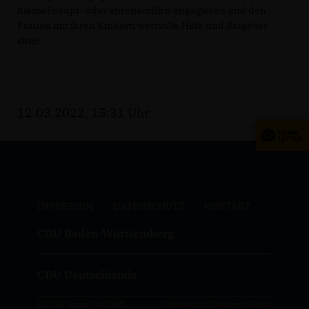
hierbei haupt- oder ehrenamtlich engagieren und den
Frauen mit ihren Kindern wertvolle Hilfe und Ratgeber
sind!
12.03.2022, 15:31 Uhr
IMPRESSUM
DATENSCHUTZ
KONTAKT
CDU Baden-Württemberg
CDU Deutschlands
@2026 Guido Wolf MdL
Realisation: Sharkness Media