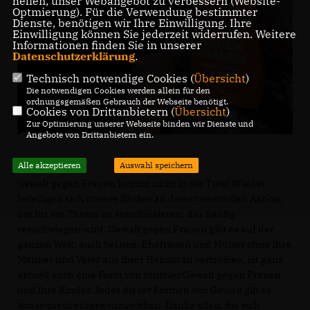
helfen, unser Webangebot zu verbessern (Website-
Optmierung). Für die Verwendung bestimmter
Dienste, benötigen wir Ihre Einwilligung. Ihre
Einwilligung können Sie jederzeit widerrufen. Weitere
Informationen finden Sie in unserer
Datenschutzerklärung
.
Technisch notwendige Cookies (
Übersicht
)
Die notwendigen Cookies werden allein für den
ordnungsgemäßen Gebrauch der Webseite benötigt.
Cookies von Drittanbietern (
Übersicht
)
Zur Optimierung unserer Webseite binden wir Dienste und
Angebote von Drittanbietern ein.
Alle akzeptieren
Auswahl speichern
Gewalt gegen Frauen kommt nicht in die Tüte! Wieder
beteiligen sich unsere Bäcker an dieser wertvollen Aktion,
um für ein Thema zu sensibilisieren, das häufig
verschwiegen wird. Gewalt gegen Frauen gibt es auf der
ganzen Welt, auch bei uns. Ehefrauen und Mütter ohne ihre
Männer und Väter aus ihrer Heimat zu vertreiben, ist ganz
aktuell auch eine Form von brutaler Gewalt gegen Frauen
und ihre Kinder. Jeder dieser Formen von Gewalt gilt es
konsequent entgegenzuwirken. Danke allen, die sich