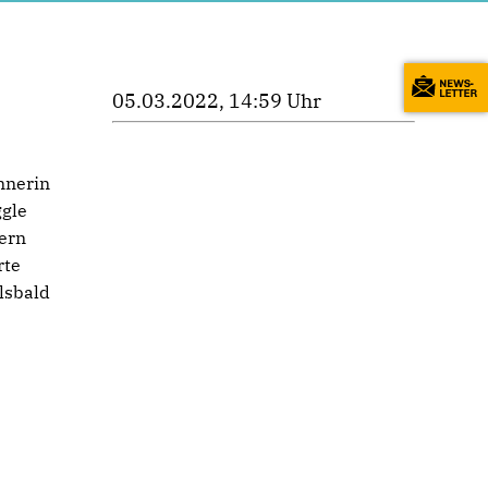
05.03.2022, 14:59 Uhr
nnerin
gle
ern
rte
alsbald