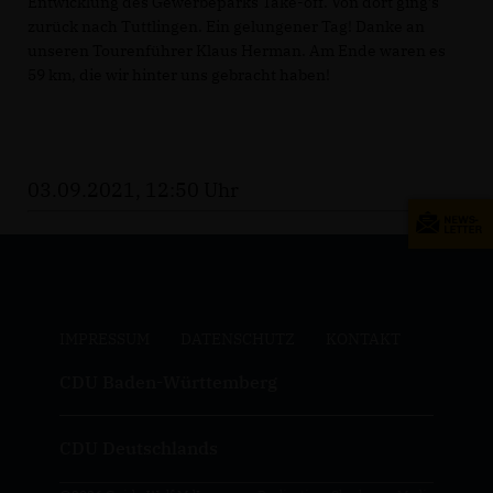
Entwicklung des Gewerbeparks Take-off. Von dort ging’s
zurück nach Tuttlingen. Ein gelungener Tag! Danke an
unseren Tourenführer Klaus Herman. Am Ende waren es
59 km, die wir hinter uns gebracht haben!
03.09.2021, 12:50 Uhr
IMPRESSUM
DATENSCHUTZ
KONTAKT
CDU Baden-Württemberg
CDU Deutschlands