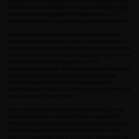
vorgesehenen Unternehmen wurden am heutigen Freitag
über die Auswahl informiert. Die organisatorischen Details
werden aktuell noch geklärt. Die Projekte werden
zeitversetzt starten, die ersten voraussichtlich ab Mitte Mai.
Anlässlich der Modellprojekte sollen offene Fragen zum
Impfen in Betrieben geklärt werden. Die entsprechenden
Unternehmen erhalten dafür Impfstoff aus dem Kontingent
des Landes – jeweils über ein nahe gelegenes Impfzentrum.
Auch deshalb ist nur eine begrenzte Zahl von
Modellprojekten möglich, da die Impfzentren den Impfstoff
selbst sehr effektiv verimpfen. Bei der bisher von den
Herstellern und vom Bund zur Verfügung gestellten
Impfstoffmenge arbeiten auch die meisten Impfzentren des
Landes noch nicht unter Volllast.
Baden-Württemberg fordert deshalb vom Bund, dass die
Betriebsärztinnen und -ärzte den Corona-Impfstoff für
flächendeckende Impfungen in Unternehmen direkt über
den Pharmagroßhandel bestellen können sollten. Dafür
muss die Bundesregierung in der Corona-Impfverordnung