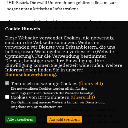
IHK-Bezirk. Die zwölf Unternehmen gehören allesamt zur
sogenannten kritischen Infrastruktur.
Es ist eine gute Nachricht, dass wir im Land weitere
Modellbetriebe auswählen konnten und dass die Aesculap
Cookie Hinweis
AG mit dabei ist“, freut sich Guido Wolf,
Diese Webseite verwendet Cookies, die notwendig
Landtagsabgeordneter für den Wahlkreis Tuttlingen-
sind, um die Webseite zu nutzen. Weiterhin
verwenden wir Dienste von Drittanbietern, die uns
Donaueschingen. „Die Firmen und ihre Betriebsärztinnen
helfen, unser Webangebot zu verbessern (Website-
und –ärzte sind bereit. Wenn sich diese Vorgehensweise in
Optmierung). Für die Verwendung bestimmter
den Modellen bewährt, können auf diese Weise viele
Dienste, benötigen wir Ihre Einwilligung. Ihre
Einwilligung können Sie jederzeit widerrufen. Weitere
Menschen ihre Impfung erhalten. Die Unternehmen sind
Informationen finden Sie in unserer
die dritte Säule und können zum Erfolg der Impfkampagne
Datenschutzerklärung
.
beitragen“, so Wolf weiter.
Technisch notwendige Cookies (
Übersicht
)
Die notwendigen Cookies werden allein für den
Weitere Informationen:
ordnungsgemäßen Gebrauch der Webseite benötigt.
Cookies von Drittanbietern (
Übersicht
)
Zur Optimierung unserer Webseite binden wir Dienste und
Baden-Württemberg geht jetzt mit weiteren zwölf
Angebote von Drittanbietern ein.
Modellprojekten an den Start, um bestmöglich vorbereitet
zu sein sobald der Impfstoff bereitsteht und der Bund die
Alle akzeptieren
Auswahl speichern
Voraussetzungen geschaffen hat. Die für die Modellprojekte