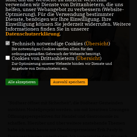
verwenden wir Dienste von Drittanbietern, die uns
helfen, unser Webangebot zu verbessern (Website-
Optmierung). Für die Verwendung bestimmter
Dienste, benötigen wir Ihre Einwilligung. Ihre
Einwilligung können Sie jederzeit widerrufen. Weitere
Informationen finden Sie in unserer
Datenschutzerklärung
.
Technisch notwendige Cookies (
Übersicht
)
Die notwendigen Cookies werden allein für den
ordnungsgemäßen Gebrauch der Webseite benötigt.
Cookies von Drittanbietern (
Übersicht
)
Zur Optimierung unserer Webseite binden wir Dienste und
Angebote von Drittanbietern ein.
Alle akzeptieren
Auswahl speichern
"Südbaar öffnet mit Sicherheit“, die Südbaar-Gemeinden
möchten Modellprojekt werden, um mit kreativen Lösungen
Öffnungsperspektiven für Handel und Gastronomie zu
schaffen. Hierüber und über weitere anstehende Themen
habe ich mich heute mit Oberbürgermeister Erik Pauly in
Donaueschingen unterhalten. Ich unterstütze den Wunsch