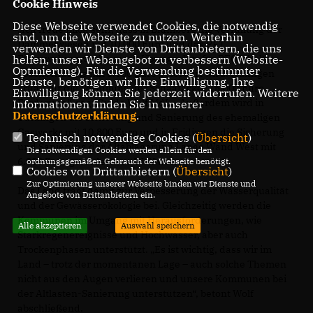
und Gemeinden.
Cookie Hinweis
Diese Webseite verwendet Cookies, die notwendig
Ich freue mich sehr, dass in Blumberg die Verfüllung der
sind, um die Webseite zu nutzen. Weiterhin
Dämmelwiesen mit 10.000 Euro und das PFT
verwenden wir Dienste von Drittanbietern, die uns
helfen, unser Webangebot zu verbessern (Website-
Feuerwehrgerätehaus mit Übungsplatz für PFOS-haltige
Optmierung). Für die Verwendung bestimmter
Löschschäume mit 6.000 Euro gefördert wird. Hüfingen
Dienste, benötigen wir Ihre Einwilligung. Ihre
erhält für die Verfüllung der Schaafäcker 15.000 Euro
Einwilligung können Sie jederzeit widerrufen. Weitere
Förderung“, sagt Guido Wolf MdL. „Außerdem wird in
Informationen finden Sie in unserer
Datenschutzerklärung
.
Tuttlingen die Sicherung und Sanierung des ehemaligen
Gaswerks mit 10.800 Euro und in Fridingen die Sicherung
Technisch notwendige Cookies (
Übersicht
)
und Sanierung der Altablagerung Lange Wand West mit
Die notwendigen Cookies werden allein für den
6.000 Euro gefördert“, so Wolf weiter.
ordnungsgemäßen Gebrauch der Webseite benötigt.
Cookies von Drittanbietern (
Übersicht
)
Zur Optimierung unserer Webseite binden wir Dienste und
Das Land trägt damit zur Verbesserung der Wasserqualität
Angebote von Drittanbietern ein.
und der Gewässerökologie bei. Gleichzeitig werden die
Kommunen im Umgang mit Herausforderungen, wie
Alle akzeptieren
Auswahl speichern
Starkregenereignisse und Hochwasser, aber auch
Trockenphasen unterstützt. „Es ist wichtig, dass wir im
Land – trotz der momentanen Lage – auch solche Themen
nicht aus den Augen verlieren und unsere Kommunen bei
der Altlasten-Sanierung unterstützen“, betont Wolf
abschließend.