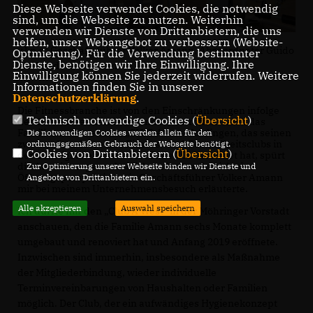
Diese Webseite verwendet Cookies, die notwendig
sind, um die Webseite zu nutzen. Weiterhin
verwenden wir Dienste von Drittanbietern, die uns
helfen, unser Webangebot zu verbessern (Website-
v.l.n.r.: Geschäftsführer Volker Amann, Abgeordneter Guido
Optmierung). Für die Verwendung bestimmter
Dienste, benötigen wir Ihre Einwilligung. Ihre
Wolf und Max Amann
Einwilligung können Sie jederzeit widerrufen. Weitere
Informationen finden Sie in unserer
Datenschutzerklärung
.
Die Fitnessbranche ist von den Einschränkungen infolge
Technisch notwendige Cookies (
Übersicht
)
der Corona-Pandemie besonders betroffen. Auch das
Familienunternehmen „CLUB A“ aus Tuttlingen, das seinen
Die notwendigen Cookies werden allein für den
zweiten Standort eines Fitness- und Gesundheitsclubs in
ordnungsgemäßen Gebrauch der Webseite benötigt.
Cookies von Drittanbietern (
Übersicht
)
der Ludwigstalerstraße erst Ende 2019 eröffnet hat, spürt
die Auswirkungen erheblich und wünscht sich eine
Zur Optimierung unserer Webseite binden wir Dienste und
Öffnungsperspektive, wie Geschäftsführer Volker Amann
Angebote von Drittanbietern ein.
mir bei meinem Unternehmensbesuch erläuterte.
Alle akzeptieren
Auswahl speichern
Ich durfte mir den „Club A West“ in der Möhringer Vorstadt
anschauen, den die Familie Amann sechs Monate komplett
umgebaut und renoviert hat und Anfang 2019 eröffnete.
Inzwischen sind immerhin, insbesondere als Maßnahme
der Mitgliederbindung, wieder individuelle
Terminvereinbarungen von Haushalten oder Familien
möglich. Der Club, der ein aufwändiges Hygienekonzept