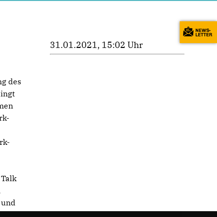
31.01.2021, 15:02 Uhr
ng des
ingt
mmen
rk-
rk-
 Talk
n
t und