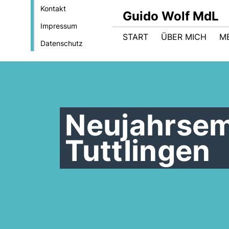
Kontakt
Guido Wolf MdL
Impressum
START
ÜBER MICH
M
Datenschutz
Neujahrse
Tuttlingen