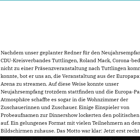
Nachdem unser geplanter Redner für den Neujahrsempfa
CDU-Kreisverbandes Tuttlingen, Roland Mack, Corona-bed
nicht zu einer Präsenzveranstaltung nach Tuttlingen ko
konnte, bot er uns an, die Veranstaltung aus der Europapa
Arena zu streamen. Auf diese Weise konnte unser
Neujahrsempfang trotzdem stattfinden und die Europa-Pa
Atmosphäre schaffte es sogar in die Wohnzimmer der
Zuschauerinnen und Zuschauer. Einige Einspieler von
Probeaufnamen zur Dinnershow lockerten den politischen
auf. Ein gelungenes Format mit vielen Teilnehmern an de
Bildschirmen zuhause. Das Motto war klar: Jetzt erst rech
trotz Corona: Wir gehen optimistisch ins neue Jahr!