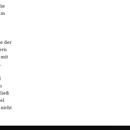
die
 am
te der
ern
 mit
.
d
m
ließ
el
 nicht