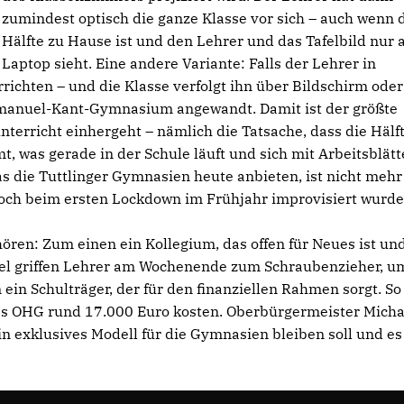
zumindest optisch die ganze Klasse vor sich – auch wenn 
Hälfte zu Hause ist und den Lehrer und das Tafelbild nur
Laptop sieht. Eine andere Variante: Falls der Lehrer in
ichten – und die Klasse verfolgt ihn über Bildschirm oder
mmanuel-Kant-Gymnasium angewandt. Damit ist der größte
terricht einhergeht – nämlich die Tatsache, dass die Hälf
, was gerade in der Schule läuft und sich mit Arbeitsblätt
s die Tuttlinger Gymnasien heute anbieten, ist nicht mehr
noch beim ersten Lockdown im Frühjahr improvisiert wurde
hören: Zum einen ein Kollegium, das offen für Neues ist un
el griffen Lehrer am Wochenende zum Schraubenzieher, u
n Schulträger, der für den finanziellen Rahmen sorgt. So 
 des OHG rund 17.000 Euro kosten.
Oberbürgermeister Micha
in exklusives Modell für die Gymnasien bleiben soll und es