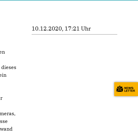
10.12.2020, 17:21 Uhr
en
 dieses
ein
er
meras,
asse
ckwand