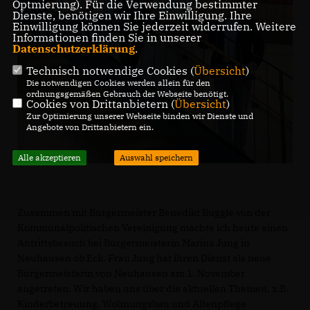
Optmierung). Für die Verwendung bestimmter
Dienste, benötigen wir Ihre Einwilligung. Ihre
Einwilligung können Sie jederzeit widerrufen. Weitere
Informationen finden Sie in unserer
Datenschutzerklärung
.
Technisch notwendige Cookies (
Übersicht
)
Die notwendigen Cookies werden allein für den
ordnungsgemäßen Gebrauch der Webseite benötigt.
Cookies von Drittanbietern (
Übersicht
)
Zur Optimierung unserer Webseite binden wir Dienste und
Angebote von Drittanbietern ein.
Alle akzeptieren
Auswahl speichern
Zusammen mit Bürgermeister Benedikt Buggle von der
Kommunalpolitischen Vereinigung machte ich heute einen
Antrittsbesuch bei Bürgermeisterin Marina Jung in
Neuhausen ob Eck. Frau Jung hat ihren Dienst als neue
Bürgermeisterin von Neuhausen am 1. November
angetreten. Wir haben uns über die aktuellen Themen, z.B.
Kinderbetreuung, Wohnungsbau und Altenpflege