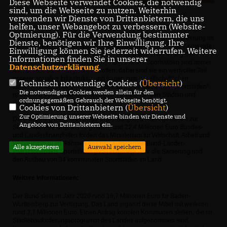
Diese Webseite verwendet Cookies, die notwendig
sind, um die Webseite zu nutzen. Weiterhin
verwenden wir Dienste von Drittanbietern, die uns
helfen, unser Webangebot zu verbessern (Website-
Optmierung). Für die Verwendung bestimmter
Ich freue mich sehr, dass Deilingen zu den Empfängern der Förderung im
Dienste, benötigen wir Ihre Einwilligung. Ihre
Rahmen des „Investitionspakts Sportstätten 2020“ gehört. Die Gemeinde
Einwilligung können Sie jederzeit widerrufen. Weitere
erhält 1.606.000 Euro für die Modernisierung und Erweiterung der
Informationen finden Sie in unserer
Sporthalle im Erneuerungsgebiet „Hauptstraße“. Sportstätten sind immer
Datenschutzerklärung
.
wieder vom Sanierungsstau betroffen, dabei sind sie ein wertvoller Teil
unserer sozialen Infrastruktur und tragen zum gesellschaftlichen
Technisch notwendige Cookies (
Übersicht
)
Zusammenhalt in einem Quartier bei. Der „Investitionspakt Sportstätten“
Die notwendigen Cookies werden allein für den
ist deshalb von großer Bedeutung und wurde von den Städten und
ordnungsgemäßen Gebrauch der Webseite benötigt.
Gemeinden stark nachgefragt.
Cookies von Drittanbietern (
Übersicht
)
Zur Optimierung unserer Webseite binden wir Dienste und
Die Förderung ist eine wichtige Ergänzung zu den Programmen zur
Angebote von Drittanbietern ein.
Städtebauförderung. Mit insgesamt rund 22,4 Millionen Euro Bundes-
und Landesfinanzhilfen fördert das Ministerium für Wirtschaft, Arbeit und
Wohnungsbau im Rahmen des neu aufgelegten Bund-Länder-
Alle akzeptieren
Auswahl speichern
Investitionspakts Sportstätten (IVS) in diesem Jahr die Sanierung und
den Ausbau von 34 kommunalen Sportstätten im Land.
Weitere Informationen:
Der Bund stellt im Jahr 2020 rund 18,7 Millionen Euro für Baden-
Württemberg zur Verfügung. Das Land ergänzt diese Mittel mit weiteren
rund 3,7 Millionen Euro. Einen Antrag konnten Kommunen stellen, die im
Städtebauförderungsprogramm des Landes aufgenommen sind.