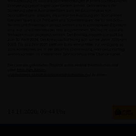
Voraussetzung ist, dass die Sporteinrichtungen in einem städtebaulichen
Erneuerungsgebiet liegen oder diesem dienen. Gefördert wird die
Sanierung oder in Ausnahmefällen auch ein Ersatzneubau von
Sportstätten und -anlagen, die primär der Ausübung von Sport dienen.
Darunter fallen auch Freibäder und Schwimmhallen, die für den Schul-,
Vereins und Breitensport genutzt werden und in kommunalem Eigentum
sind. Kur- und Erlebnisbäder sind ausgenommen. Wichtig ist, dass die
Vorhaben rasch umgesetzt werden. Der Bewilligungszeitraum läuft bis
zum 30. April 2024. Der Antragsaufruf bezog sich auf die Jahre 2020 und
2021. Für das Jahr 2021 stellt der Bund erneut Mittel zur Verfügung, so
dass Kommunen, die in der aktuellen Entscheidung nicht berücksichtigt
werden konnten, im kommenden Jahr nochmals eine Chance haben.
Die Liste der geförderten Projekte sowie weitere Informationen sind
unter
https://wm.baden-
wuerttemberg.de/de/bauen/staedtebaufoerderung/
zu finden.
14.11.2020, 09:44 Uhr