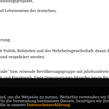
 Bildungsprojekte,
nd Lebensweise der Jenischen,
erung.
t Politik, Behörden und der Mehrheitsgesellschaft, damit 
und respektiert werden.
ahrende“ bzw. reisende Bevölkerungsgruppe mit jahrhundert
ch und Frankreich. Viele Organisationen kämpfen heute für
n historische Benachteiligung.
nd, um die Webseite zu nutzen. Weiterhin verwenden wir Di
r die Verwendung bestimmter Dienste, benötigen wir Ihre 
CDU Baden-Württemberg
 Sie in unserer
Datenschutzerklärung
.