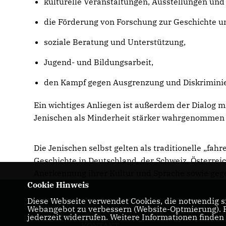
kulturelle Veranstaltungen, Ausstellungen und
die Förderung von Forschung zur Geschichte u
soziale Beratung und Unterstützung,
Jugend- und Bildungsarbeit,
den Kampf gegen Ausgrenzung und Diskrimini
Ein wichtiges Anliegen ist außerdem der Dialog mi
Jenischen als Minderheit stärker wahrgenommen 
Die Jenischen selbst gelten als traditionelle „f
Geschichte in Deutschland, der Schweiz, Österrei
Anerkennung ihrer Kultur und Sprache sowie gege
Cookie Hinweis
Diese Webseite verwendet Cookies, die notwendig si
Webangebot zu verbessern (Website-Optmierung). Fü
IMPRESSUM
DATENSCHUTZ
jederzeit widerrufen. Weitere Informationen finden
KONTAKT