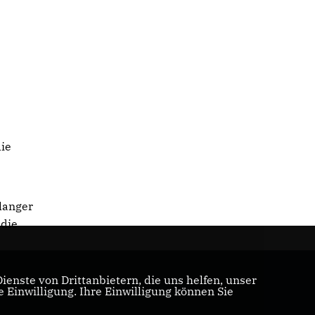
die
elanger
 die
enste von Drittanbietern, die uns helfen, unser
Einwilligung. Ihre Einwilligung können Sie