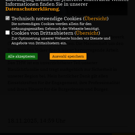
Informationen finden Sie in unserer
Datenschutzerklärung
.
Technisch notwendige Cookies (
Übersicht
)
Die notwendigen Cookies werden allein für den
ordnungsgemäßen Gebrauch der Webseite benötigt.
Cookies von Drittanbietern (
Übersicht
)
Heute hatte ich die Gelegenheit, das Technische Hilfswerk
Zur Optimierung unserer Webseite binden wir Dienste und
(THW) in Tuttlingen zu besuchen. Die Mannschaft um den
Angebote von Drittanbietern ein.
Vorsitzenden Volker Speck leistet hervorragende Arbeit.
Alle akzeptieren
Auswahl speichern
Das THW ist ein unverzichtbarer Teil unserer
Blaulichtfamilie und trägt maßgeblich zur Sicherheit in
unserer Region bei. Mein herzlicher Dank gilt allen
Einsatzkräften für ihr Engagement, ihre Professionalität
und ihren Einsatz für die Bürgerinnen und Bürger.
18.11.2025, 14:59 Uhr