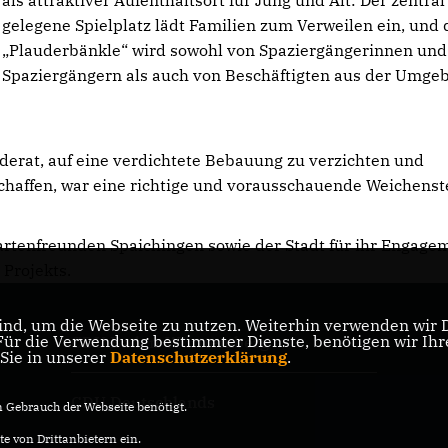
als attraktiver Aufenthaltsort für Jung und Alt: Der zentral
gelegene Spielplatz lädt Familien zum Verweilen ein, und 
Plauderbänkle“ wird sowohl von Spaziergängerinnen und
Spaziergängern als auch von Beschäftigten aus der Umge
erat, auf eine verdichtete Bebauung zu verzichten und
chaffen, war eine richtige und vorausschauende Weichenst
tenfreunden Spaichingen sowie der Stadt für ihr Engage
Projekts.
nd, um die Webseite zu nutzen. Weiterhin verwenden wir Di
r die Verwendung bestimmter Dienste, benötigen wir Ihre 
CDU Baden-Württemberg
 Sie in unserer
Datenschutzerklärung
.
CDU Deutschlands
Gebrauch der Webseite benötigt.
e von Drittanbietern ein.