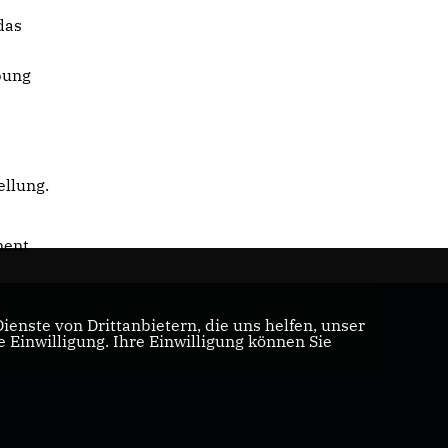
das
bung
ellung.
ment
enste von Drittanbietern, die uns helfen, unser
Einwilligung. Ihre Einwilligung können Sie