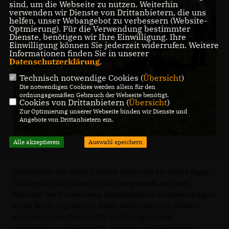
sind, um die Webseite zu nutzen. Weiterhin
verwenden wir Dienste von Drittanbietern, die uns
helfen, unser Webangebot zu verbessern (Website-
Optmierung). Für die Verwendung bestimmter
Dienste, benötigen wir Ihre Einwilligung. Ihre
Einwilligung können Sie jederzeit widerrufen. Weitere
Informationen finden Sie in unserer
Datenschutzerklärung
.
Technisch notwendige Cookies (
Übersicht
)
Die notwendigen Cookies werden allein für den
ordnungsgemäßen Gebrauch der Webseite benötigt.
Cookies von Drittanbietern (
Übersicht
)
Zur Optimierung unserer Webseite binden wir Dienste und
Angebote von Drittanbietern ein.
Alle akzeptieren
Auswahl speichern
Gemeinsam mit Green Creative Work und der Firma Jäger –
Gärtner der Baar hatte ich die Gelegenheit, auf dem
Schulhof des Fürstenberg-Gymnasiums in Donaueschingen
einen Baum zu pflanzen. Diese Aktion setzt ein kleines,
aber bewusstes Zeichen für Nachhaltigkeit und
Umweltschutz an einem Ort, an dem junge Menschen