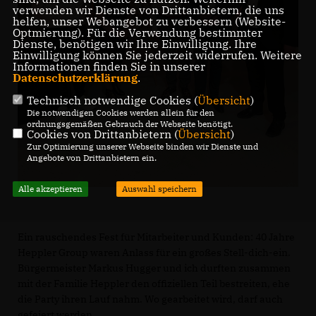
verwenden wir Dienste von Drittanbietern, die uns
helfen, unser Webangebot zu verbessern (Website-
Optmierung). Für die Verwendung bestimmter
Dienste, benötigen wir Ihre Einwilligung. Ihre
Einwilligung können Sie jederzeit widerrufen. Weitere
Informationen finden Sie in unserer
Datenschutzerklärung
.
Technisch notwendige Cookies (
Übersicht
)
Die notwendigen Cookies werden allein für den
ordnungsgemäßen Gebrauch der Webseite benötigt.
Cookies von Drittanbietern (
Übersicht
)
Zur Optimierung unserer Webseite binden wir Dienste und
Angebote von Drittanbietern ein.
Alle akzeptieren
Auswahl speichern
Ein rauschendes Fest für Mitarbeiter und Kunden: 40 Jahre
Heppler Group waren Anlass für ein großes Stell-dich-ein.
Bürgermeister Markus Hugger und ich durften zusammen
mit der Familie Heppler den offiziellen Teil bestreiten, ehe
die Party ihren Lauf nahm. Wo gearbeitet wird, darf auch
gefeiert werden.