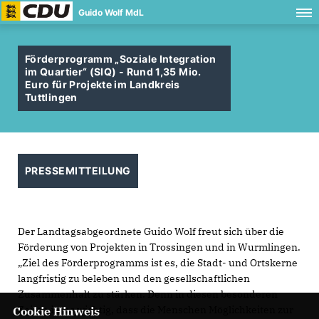
Guido Wolf MdL
Förderprogramm „Soziale Integration
im Quartier“ (SIQ) - Rund 1,35 Mio.
Euro für Projekte im Landkreis
Tuttlingen
PRESSEMITTEILUNG
Der Landtagsabgeordnete Guido Wolf freut sich über die
Förderung von Projekten in Trossingen und in Wurmlingen.
Ziel des Förderprogramms ist es, die Stadt- und Ortskerne
langfristig zu beleben und den gesellschaftlichen
Zusammenhalt zu stärken. Denn in diesen besonderen
Zeiten ist es wichtig, dass die Menschen Möglichkeiten zur
Cookie Hinweis