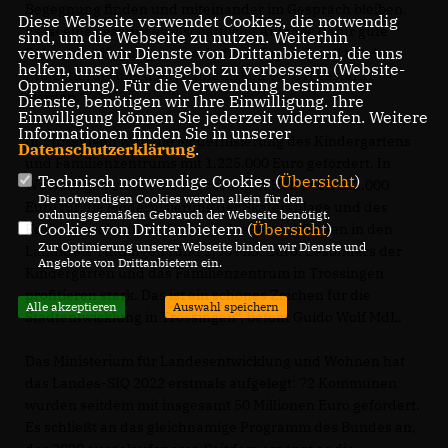
Begegnung finden und miteinander im Gespräch bleiben.
Diese Webseite verwendet Cookies, die notwendig
Es ist eine gesamtgesellschaftliche Aufgabe dafür gute
sind, um die Webseite zu nutzen. Weiterhin
verwenden wir Dienste von Drittanbietern, die uns
Rahmenbedingungen zu schaffen. Zugleich soll mit der
helfen, unser Webangebot zu verbessern (Website-
Projektförderung die Nachhaltigkeit vor Ort gestärkt
Optmierung). Für die Verwendung bestimmter
werden.“
Dienste, benötigen wir Ihre Einwilligung. Ihre
Einwilligung können Sie jederzeit widerrufen. Weitere
Informationen finden Sie in unserer
In Trossingen wird die Modernisierung des Kindergartens
Datenschutzerklärung
.
und Familienzentrums mit 1.225.000 Euro gefördert. In
Technisch notwendige Cookies (
Übersicht
)
Wurmlingen steht eine Förderung in Höhe von 132.000
Die notwendigen Cookies werden allein für den
Euro für die Modernisierung der Skateranlage und des
ordnungsgemäßen Gebrauch der Webseite benötigt.
Cookies von Drittanbietern (
Übersicht
)
Freizeitareals zur Verfügung. „Insgesamt fließen in den
Zur Optimierung unserer Webseite binden wir Dienste und
Landkreis Tuttlingen rund 1,35 Mio. Euro. Besonders der
Angebote von Drittanbietern ein.
Kindergarten und das Familienzentrum in Trossingen
profitieren stark. Das ist ein schönes Zeichen für die
Alle akzeptieren
Auswahl speichern
Stadtentwicklung in Trossingen“, betont Guido Wolf MdL.
Das Ministerium für Landesentwicklung und Wohnen hat
das Landes-SIQ 2022 erstmals aufgelegt: 72 Kommunen
wurden seitdem mit insgesamt 50 Millionen Euro gefördert.
Es schließt an das gleichnamige Programm des Bundes an,