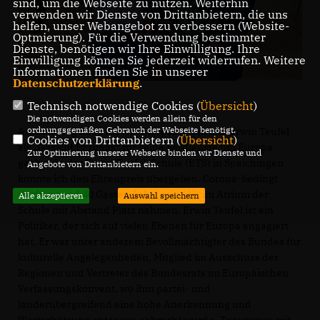
sind, um die Webseite zu nutzen. Weiterhin
verwenden wir Dienste von Drittanbietern, die uns
helfen, unser Webangebot zu verbessern (Website-
Optmierung). Für die Verwendung bestimmter
Dienste, benötigen wir Ihre Einwilligung. Ihre
Einwilligung können Sie jederzeit widerrufen. Weitere
Informationen finden Sie in unserer
Datenschutzerklärung
.
Technisch notwendige Cookies (
Übersicht
)
Die notwendigen Cookies werden allein für den
ordnungsgemäßen Gebrauch der Webseite benötigt.
Am Samstag habe ich Ministerpräsident a.D. Erwin Teufel
Cookies von Drittanbietern (
Übersicht
)
als „Gesicht Europas“ für seine Verdienste um Europa
Zur Optimierung unserer Webseite binden wir Dienste und
geehrt. In der Erwin-Teufel-Schule (ETS) in Spaichingen
Angebote von Drittanbietern ein.
konnte ich den Ehrenpreis übergeben. Corona-bedingt
durften rund 40 Gästen dabei sein, die im Atrium der
Alle akzeptieren
Auswahl speichern
Schule mit Abstand Platz nahmen. Erwin Teufel ist ein
Politiker, der sich auf vielen Ebenen für Europa engagiert
hat. Er war unter anderem Bevollmächtigter des Bundes für
kulturelle Angelegenheiten, Mitglied im Ausschuss der
Regionen und Vertreter des Bundesrats im Europäischen
Verfassungskonvent, wo ihm partei- und
länderübergreifend eine hohe Anerkennung und