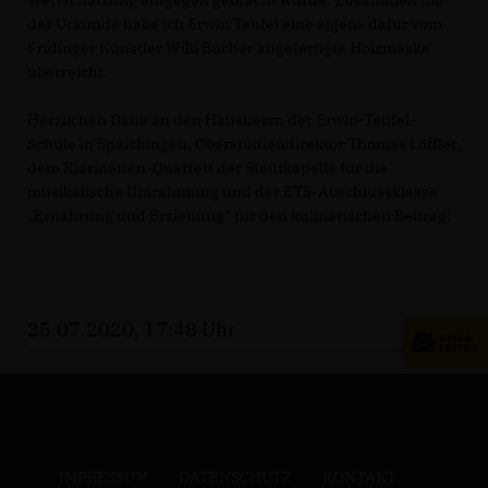
Wertschätzung entgegen gebracht wurde. Zusammen mit
der Urkunde habe ich Erwin Teufel eine eigens dafür vom
Fridinger Künstler Willi Bucher angefertigte Holzmaske
überreicht.
Herzlichen Dank an den Hausherrn der Erwin-Teufel-
Schule in Spaichingen, Oberstudiendirektor Thomas Löffler,
dem Klarinetten-Quartett der Stadtkapelle für die
musikalische Umrahmung und der ETS-Abschlussklasse
Ernährung und Erziehung“ für den kulinarischen Beitrag!
25.07.2020, 17:48 Uhr
IMPRESSUM
DATENSCHUTZ
KONTAKT