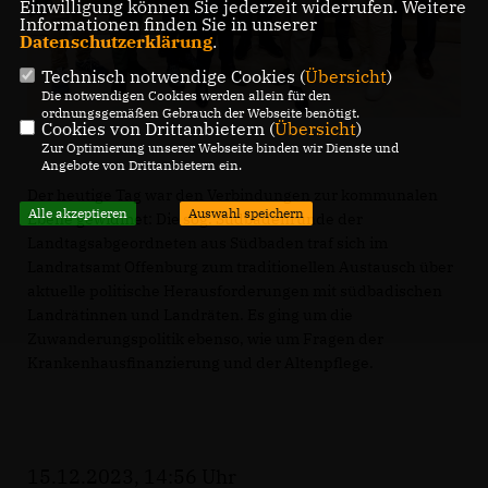
Einwilligung können Sie jederzeit widerrufen. Weitere
Informationen finden Sie in unserer
Datenschutzerklärung
.
Technisch notwendige Cookies (
Übersicht
)
Die notwendigen Cookies werden allein für den
ordnungsgemäßen Gebrauch der Webseite benötigt.
Cookies von Drittanbietern (
Übersicht
)
Zur Optimierung unserer Webseite binden wir Dienste und
Angebote von Drittanbietern ein.
Der heutige Tag war den Verbindungen zur kommunalen
Alle akzeptieren
Auswahl speichern
Ebene gewidmet: Die sog. Südbadenrunde der
Landtagsabgeordneten aus Südbaden traf sich im
Landratsamt Offenburg zum traditionellen Austausch über
aktuelle politische Herausforderungen mit südbadischen
Landrätinnen und Landräten. Es ging um die
Zuwanderungspolitik ebenso, wie um Fragen der
Krankenhausfinanzierung und der Altenpflege.
15.12.2023, 14:56 Uhr